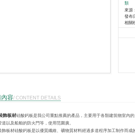
類 
來源：h
發布日期
相關
情內容
/ CONTENT DETAILS
裝飾板材
硅酸鈣板是我公司重點推薦的產品，主要用于各類建筑物室內的
管道以及船舶的防火門等，使用范圍廣。
裝飾板材硅酸鈣板是以優質纖維、礦物質材料經過多道程序加工制作而成