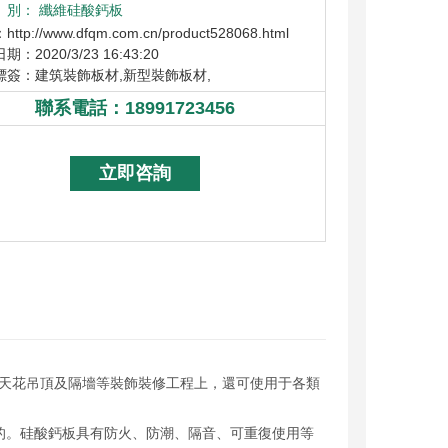
別：
纖維硅酸鈣板
ttp://www.dfqm.com.cn/product528068.html
：2020/3/23 16:43:20
標簽：
建筑裝飾板材
,
新型裝飾板材
,
聯系電話：
18991723456
18991723456
立即咨詢
天花吊頂及隔墻等裝飾裝修工程上，還可使用于各類
的。硅酸鈣板具有防火、防潮、隔音、可重復使用等