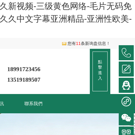
-久久新视频-三级黄色网络-毛片无码免
久久久久中文字幕亚洲精品-亚洲性欧美-
您有
11
条新询盘信息！
點
擊
18991723456
進
入
13519189507
訊
聯系我們