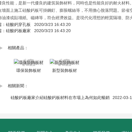
優良性能，是新一代優良的建筑裝飾材料，同時也是性能良好的耐火材料
在墻面上施工硅酸鈣板可掛鋼釘、膨脹螺絲等，不用擔心脫落問題。節省
飾油漆或貼墻紙、磁磚等，符合經濟效益。是現代化理想的輕質隔墻、防
篇：
硅酸鈣穿孔板
2020/3/23 16:43:20
篇：
硅酸鈣板廠家
2020/3/23 16:43:20
相關產品：
環保裝飾板材
新型裝飾板材
相關新聞：
硅酸鈣板廠家介紹硅酸鈣板材料在市場上為何如此暢銷
2022-03-