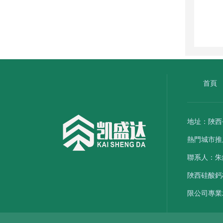
首頁
地址：陜
熱門城市推
聯系人：朱總：
陜西硅酸鈣
限公司專業承