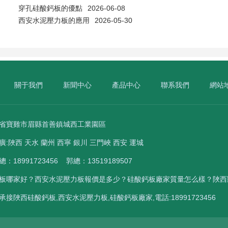
穿孔硅酸鈣板的優點
2026-06-08
西安水泥壓力板的應用
2026-05-30
關于我們
新聞中心
產品中心
聯系我們
網站
西省寶雞市眉縣首善鎮城西工業園區
廣:
陜西
天水
蘭州
西寧
銀川
三門峽
西安
運城
18991723456 郭總：13519189507
板哪家好？西安水泥壓力板報價是多少？硅酸鈣板廠家質量怎么樣？陜西
接陜西硅酸鈣板,西安水泥壓力板,硅酸鈣板廠家,電話:18991723456