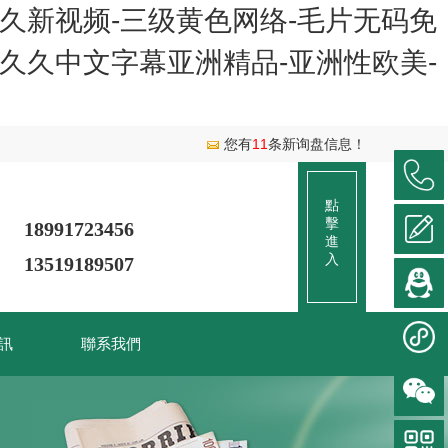
-久久新视频-三级黄色网络-毛片无码免
久久久久中文字幕亚洲精品-亚洲性欧美-
您有
11
条新询盘信息！
點
擊
18991723456
進
入
13519189507
訊
聯系我們