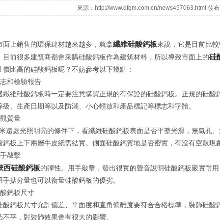
來源：http://www.dfqm.com.cn/news457063.html 發
纖維硅酸鈣板
市面上銷售的環保建材越來越多，就拿
來說，它是目前比較
硅
，目前很多建筑商都會采購硅酸鈣板作為建筑材料，所以導致市面上的
性價比高的硅酸鈣板呢？不妨參考以下幾點：
標志和檢驗報告
選纖維硅酸鈣板時一定要注意購買正規的有保證的硅酸鈣板。正規的硅酸
等級、生產日期等以及防潮、小心輕放和產品標記等標志和字體。
外觀質量
.5米遠處光照明亮的條件下，看纖維硅酸鈣板表面是否平整光滑，無氣孔
酸鈣板上下兩層牛皮紙需結實。側面硅酸鈣質地是否密實，有沒有空鼓現
用手敲擊
陜西硅酸鈣板
的彈性。用手敲擊，發出很實的聲音說明硅酸鈣板嚴實耐用
用手掂分量也可以衡量硅酸鈣板的優劣。
硅酸鈣板尺寸
硅酸鈣板尺寸允許偏差、平面度和直角偏離度要符合合格標準，裝飾硅酸
凸不平，對裝飾效果會有很大的影響。