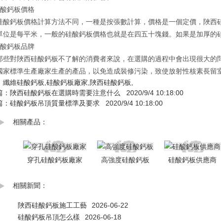
硅酸鈣板價格
硅酸鈣板價格計算方法不同，一種是按張數計算，價格是一個定價，陜西
單位是每平米，一般的硅酸鈣板價格也就是在四五十塊錢。如果是加厚的
硅酸鈣板品牌
那些對陜西硅酸鈣板不了解的消費者來說，在選購的過程中會出現很大的
國家標準生產廠家生產的產品，以免造成裝修污染，致使放射性核素長留
：
纖維硅酸鈣板
,
硅酸鈣板廠家
,
陜西硅酸鈣板
,
篇：
陜西硅酸鈣板在選購時需要注意什么
2020/9/4 10:18:00
篇：
硅酸鈣板吊頂質量標準及要求
2020/9/4 10:18:00
相關產品：
穿孔硅酸鈣板廠家
高強度硅酸鈣板
硅酸鈣板供應商
相關新聞：
陜西硅酸鈣板施工工藝
2026-06-22
硅酸鈣板吊頂怎么樣
2026-06-18