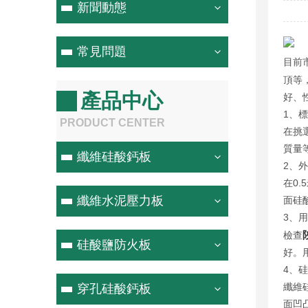
新聞動態
常見問題
目前
頂等
產品中心
好、
1、
PRODUCT CENTER
在挑
質量
纖維硅酸鈣板
2、
在0
纖維水泥壓力板
面硅
3、
檢查
硅酸鹽防火板
好。
4、
纖維
穿孔硅酸鈣板
面凹