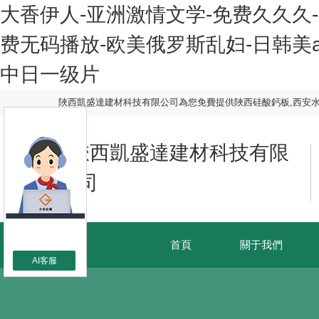
大香伊人-亚洲激情文学-免费久久久-
费无码播放-欧美俄罗斯乱妇-日韩美a
中日一级片
陜西凱盛達建材科技有限公司為您免費提供
陜西硅酸鈣板
,西安
首頁
關于我們
AI客服